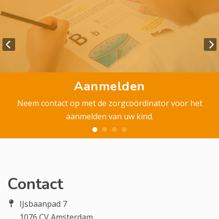
Aanmelden
Neem contact op met de zorgcoördinator voor het
aanmelden van uw kind.
Contact
IJsbaanpad 7
1076 CV Amsterdam