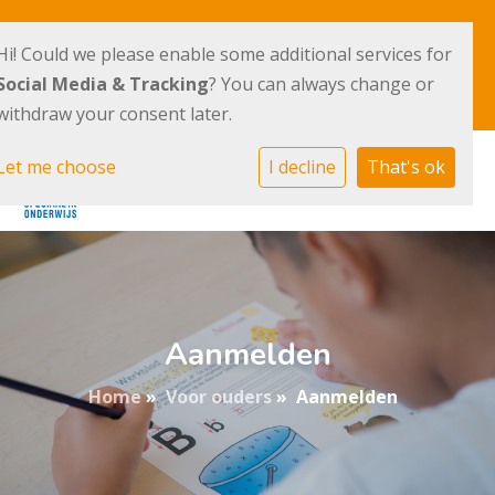
IJsbaanpad 7
020 - 676 98 49
Hi! Could we please enable some additional services for
1076 CV Amsterdam
Social Media & Tracking
? You can always change or
E-mailadres
withdraw your consent later.
Let me choose
I decline
That's ok
Aanmelden
Home
»
Voor ouders
»
Aanmelden