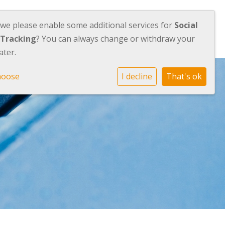
 we please enable some additional services for
Social
Voor ouders
Actueel
Contact
 Tracking
? You can always change or withdraw your
ater.
hoose
I decline
That's ok