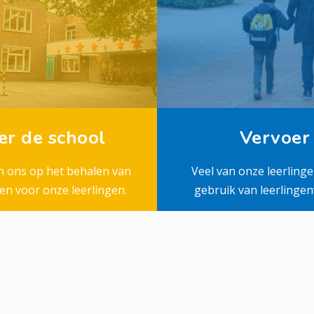
er de school
Vervoer
en ons op het behalen van
Veel van onze leerling
en voor onze leerlingen.
gebruik van leerlingen