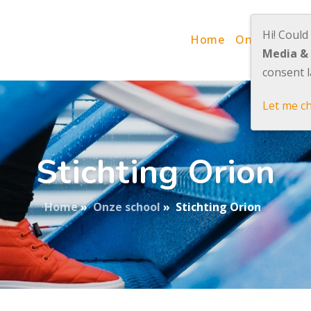
Hi! Could
Home
Onze school
Media &
consent l
Let me c
Stichting Orion
Home
»
Onze school
»
Stichting Orion