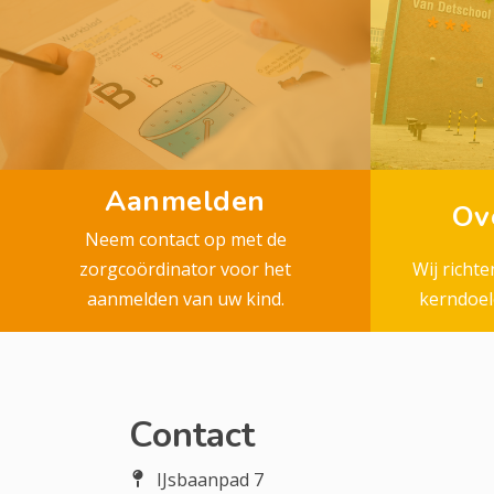
Aanmelden
Ov
Neem contact op met de
zorgcoördinator voor het
Wij richt
aanmelden van uw kind.
kerndoel
Contact
IJsbaanpad 7